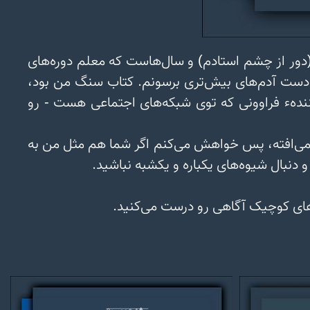
تا جایی که یادم می‌یاد من همیشه معلم بودم؛ معلم کنکور ریاضی و فیزیک، معلم جایگزین زبان، معلم کاراته (دور از چشم استادم) و سال‌هاست که معلم دوره‌های 
خودشناسیم. یکی از دلایلی هم که سراغ نشر رفتم، همین معلمی بود، چون دوست داشتم علم و آگاهی رو به دست آدم‌های بیش‌تری برسونم. کتاب سنگ من بود، 
جامعه آب و شاگردان و مخاطبانم موج‌ها. می‌دونم که شما همراهانی که این صفحه - به جای صفحات سرگرم‌کنندهء فراوونی که توی شبکه‌های اجتماعی هست - رو 
همهٔ اینا رو گفتم که به خودم و شما یادآوری کنم که رشد، اصلاح، آگاهی و فرهنگ قدم به قدم و آروم‌آروم اتفاق می‌افته، پس خواهش می‌کنم اگر شما هم مثل من به 