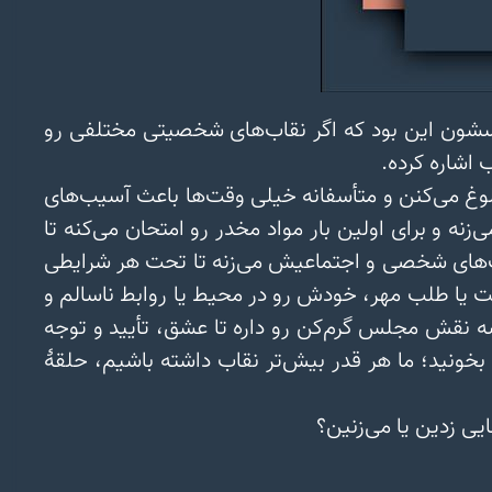
چند وقت پیش که این مطلب رو دیدم یاد ترس و تردید همیشگی بچه‌ها تو دورهٔ پذیرش و یکپارچگی افتادم. ترسشون این بود که اگر نقاب‌های شخصیتی مختلفی رو 
توجه کنید، خیلی از نقاب‌هایی که بر چهره می‌ذاریم تا مهر یا تأیید جمعی رو به دست بیاریم، فقط دورمون رو شلوغ می‌کنن و متأسفانه خیلی وقت‌ها باعث آسیب‌های 
جدی جسمی و روانی می‌شن. بذارید چندتا مثال بزنم: ۱) کسی رو در نظر بگیرید که نقاب آدم نترس رو به چهره می‌زنه و برای اولین بار مواد مخدر رو امتحان می‌کنه تا 
فقط مورد تأیید به ظاهر دوستانش قرار بگیره، ۲) کسی که نقاب بامعرفت رو به چهره داره و از وظایف و مسؤولیت‌های شخصی و اجتماعیش می‌زنه تا تحت هر شرایطی 
در کنار دوستانش باشه و احساس بی‌ارزشی عمیقش رو بپوشونه، ۳) کسی که به خاطر تأیید جمعی که درش هست یا طلب مهر، خودش رو در محیط یا روابط ناسالم و 
خطرناک قرار می‌ده تا تأیید و توجه دیگران رو به دست بیاره و ۴) کسی که نقاب دلقک رو بر چهره می‌زنه و همیشه نقش مجلس گرم‌کن رو داره تا عشق، تأیید و توجه 
جمع رو داشته باشه و بتونه از احساسات درونی ناخوشایندش دوری کنه. حالا یه بار دیگه جملهٔ درک مانیبرگ رو بخونید؛ ما هر قدر بیش‌تر نقاب داشته باشیم، حلقهٔ 